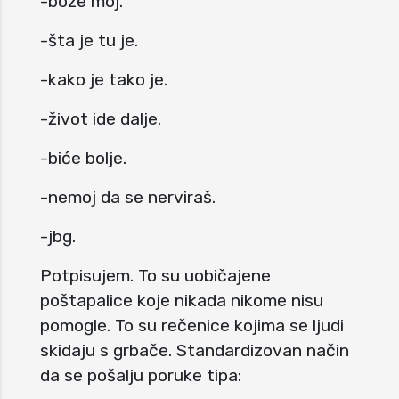
-bože moj.
-šta je tu je.
-kako je tako je.
-život ide dalje.
-biće bolje.
-nemoj da se nerviraš.
-jbg.
Potpisujem. To su uobičajene
poštapalice koje nikada nikome nisu
pomogle. To su rečenice kojima se ljudi
skidaju s grbače. Standardizovan način
da se pošalju poruke tipa: