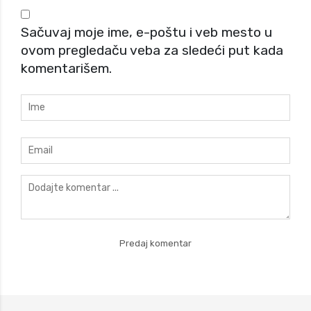
Sačuvaj moje ime, e-poštu i veb mesto u
ovom pregledaču veba za sledeći put kada
komentarišem.