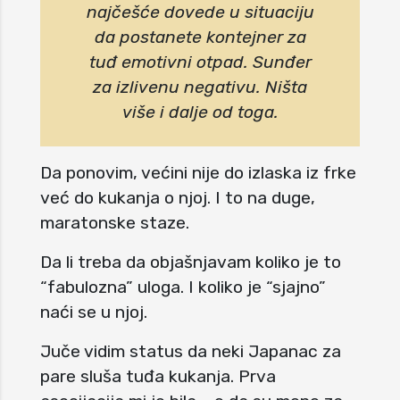
najčešće dovede u situaciju
da postanete kontejner za
tuđ emotivni otpad. Sunđer
za izlivenu negativu. Ništa
više i dalje od toga.
Da ponovim, većini nije do izlaska iz frke
već do kukanja o njoj. I to na duge,
maratonske staze.
Da li treba da objašnjavam koliko je to
“fabulozna” uloga. I koliko je “sjajno”
naći se u njoj.
Juče vidim status da neki Japanac za
pare sluša tuđa kukanja. Prva