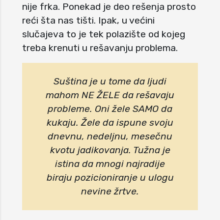
nije frka. Ponekad je deo rešenja prosto
reći šta nas tišti. Ipak, u većini
slučajeva to je tek polazište od kojeg
treba krenuti u rešavanju problema.
Suština je u tome da ljudi
mahom NE ŽELE da rešavaju
probleme. Oni žele SAMO da
kukaju. Žele da ispune svoju
dnevnu, nedeljnu, mesečnu
kvotu jadikovanja. Tužna je
istina da mnogi najradije
biraju pozicioniranje u ulogu
nevine žrtve.