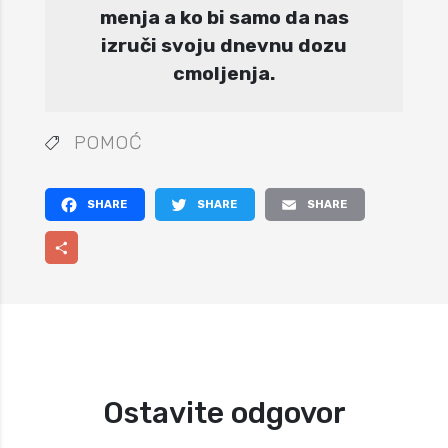
menja a ko bi samo da nas
izruči svoju dnevnu dozu
cmoljenja.
POMOĆ
Facebook
Twitter
Email
Share
Ostavite odgovor