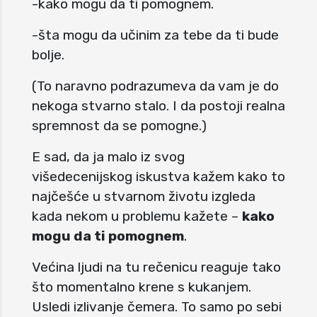
-kako mogu da ti pomognem.
-šta mogu da učinim za tebe da ti bude
bolje.
(To naravno podrazumeva da vam je do
nekoga stvarno stalo. I da postoji realna
spremnost da se pomogne.)
E sad, da ja malo iz svog
višedecenijskog iskustva kažem kako to
najčešće u stvarnom životu izgleda
kada nekom u problemu kažete –
kako
mogu da ti pomognem
.
Većina ljudi na tu rečenicu reaguje tako
što momentalno krene s kukanjem.
Usledi izlivanje čemera. To samo po sebi