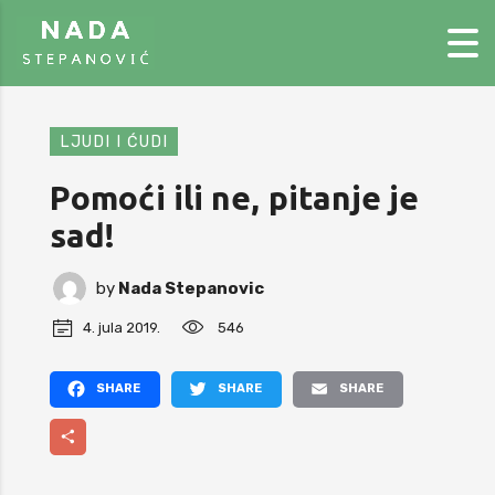
LJUDI I ĆUDI
Pomoći ili ne, pitanje je
sad!
by
Nada Stepanovic
4. jula 2019.
546
Facebook
Twitter
Email
Share