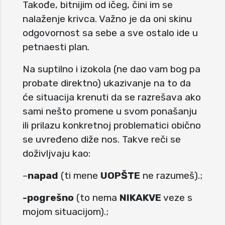
Takođe, bitnijim od ičeg, čini im se
nalaženje krivca. Važno je da oni skinu
odgovornost sa sebe a sve ostalo ide u
petnaesti plan
.
Na suptilno i izokola (ne dao vam bog pa
probate direktno) ukazivanje na to da
će situacija krenuti da se razrešava ako
sami nešto promene u svom ponašanju
ili prilazu konkretnoj problematici obično
se uvređeno diže nos. Takve reči se
doživljvaju kao:
–
napad
(ti mene
UOPŠTE
ne razumeš).;
-pogrešno
(to nema
NIKAKVE
veze s
mojom situacijom).;