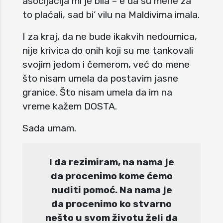
asocijacija mi je bila – e da su mene za
to plaćali, sad bi’ vilu na Maldivima imala.
I za kraj, da ne bude ikakvih nedoumica,
nije krivica do onih koji su me tankovali
svojim jedom i čemerom, već do mene
što nisam umela da postavim jasne
granice. Što nisam umela da im na
vreme kažem DOSTA.
Sada umam.
I da rezimiram, na nama je
da procenimo kome ćemo
nuditi pomoć. Na nama je
da procenimo ko stvarno
nešto u svom životu želi da