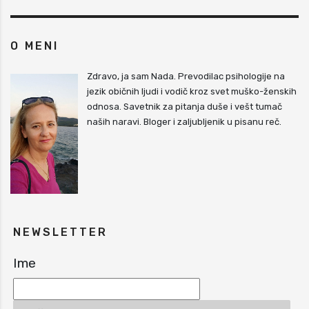
O MENI
Zdravo, ja sam Nada. Prevodilac psihologije na
jezik običnih ljudi i vodič kroz svet muško-ženskih
odnosa. Savetnik za pitanja duše i vešt tumač
naših naravi. Bloger i zaljubljenik u pisanu reč.
NEWSLETTER
Ime