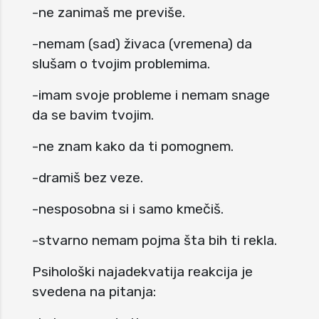
-ne zanimaš me previše.
-nemam (sad) živaca (vremena) da
slušam o tvojim problemima.
-imam svoje probleme i nemam snage
da se bavim tvojim.
-ne znam kako da ti pomognem.
-dramiš bez veze.
-nesposobna si i samo kmečiš.
-stvarno nemam pojma šta bih ti rekla.
Psihološki najadekvatija reakcija je
svedena na pitanja: