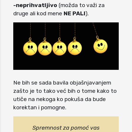
-neprihvatljivo
(možda to važi za
druge ali kod mene
NE PALI
).
Ne bih se sada bavila objašnjavanjem
zašto je to tako već bih o tome kako to
utiče na nekoga ko pokuša da bude
korektan i pomogne.
Spremnost za pomoć vas