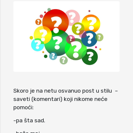
Skoro je na netu osvanuo post u stilu –
saveti (komentari) koji nikome neće
pomoći:
-pa šta sad.