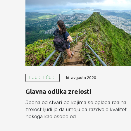
LJUDI I ĆUDI
16. avgusta 2020.
Glavna odlika zrelosti
Jedna od stvari po kojima se ogleda realna
zrelost ljudi je da umeju da razdvoje kvalitet
nekoga kao osobe od