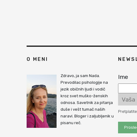
O MENI
NEWS
Zdravo, ja sam Nada.
Ime
Prevodilac psihologije na
jezik običnih ljudi i vodič
kroz svet muško-ženskih
odnosa. Savetnik za pitanja
duše i vešt tumač naših
Pretplatit
naravi. Bloger i zaljubljenik u
pisanu reč.