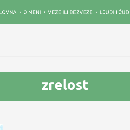
LOVNA
O MENI
VEZE ILI BEZVEZE
LJUDI I ĆUD
zrelost