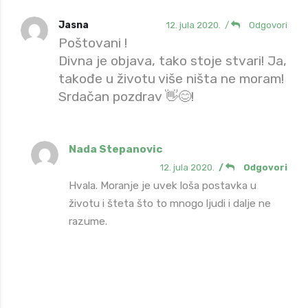
Jasna
12. jula 2020.
/
Odgovori
Poštovani !
Divna je objava, tako stoje stvari! Ja,
takođe u životu više ništa ne moram!
Srdačan pozdrav 👋😊!
Nada Stepanovic
12. jula 2020.
/
Odgovori
Hvala. Moranje je uvek loša postavka u
životu i šteta što to mnogo ljudi i dalje ne
razume.