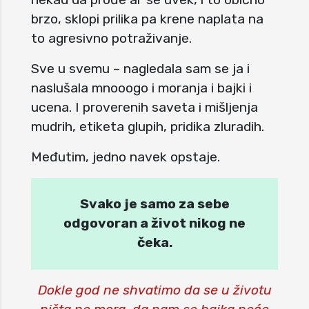
brzo, sklopi prilika pa krene naplata na
to agresivno potraživanje.
Sve u svemu – nagledala sam se ja i
naslušala mnooogo i moranja i bajki i
ucena. I proverenih saveta i mišljenja
mudrih, etiketa glupih, pridika zluradih.
Međutim, jedno navek opstaje.
Svako je samo za sebe
odgovoran a život nikog ne
čeka.
Dokle god ne shvatimo da se u životu