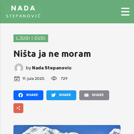
LJUDI I ĆUDI
Ništa ja ne moram
by
Nada Stepanovic
11. jula 2020.
729
Facebook
Twitter
Email
Share