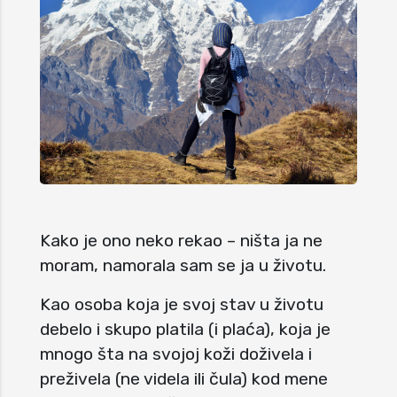
Kako je ono neko rekao – ništa ja ne
moram, namorala sam se ja u životu.
Kao osoba koja je svoj stav u životu
debelo i skupo platila (i plaća), koja je
mnogo šta na svojoj koži doživela i
preživela (ne videla ili čula) kod mene