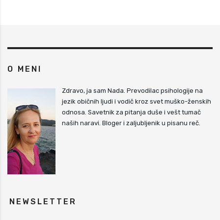
O MENI
Zdravo, ja sam Nada. Prevodilac psihologije na
jezik običnih ljudi i vodič kroz svet muško-ženskih
odnosa. Savetnik za pitanja duše i vešt tumač
naših naravi. Bloger i zaljubljenik u pisanu reč.
NEWSLETTER