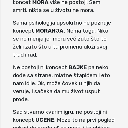
koncet
MORA
više ne postoji. Sem
smrti, ništa se u životu ne mora.
Sama psihologija apsolutno ne poznaje
koncept
MORANJA.
Nema toga. Niko
se ne menja jer mora već zato što to
želi i zato što u tu promenu uloži svoj
trud i rad.
Ne postoji ni koncept
BAJKE
pa neko
dođe sa strane, mlatne štapićem i eto
nam idile. Ok, može čovek u njih da
veruje, i sačeka da mu život usput
prođe.
Sad stvarno kvarim igru, ne postoji ni
koncept
UCENE
. Može to na prvi pogled
nekad da prođe al’ se uvek, i to obično