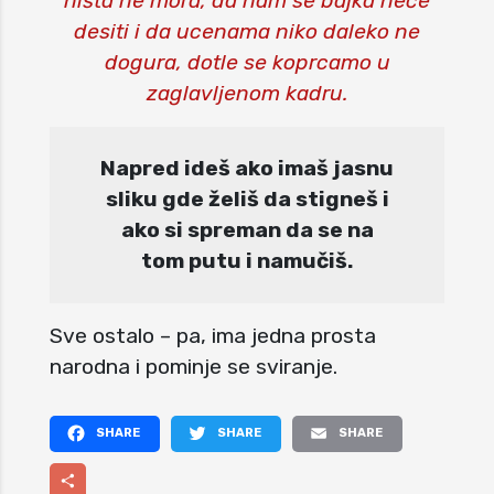
ništa ne mora, da nam se bajka neće
desiti i da ucenama niko daleko ne
dogura, dotle se koprcamo u
zaglavljenom kadru.
Napred ideš ako imaš jasnu
sliku gde želiš da stigneš i
ako si spreman da se na
tom putu i namučiš.
Sve ostalo – pa, ima jedna prosta
narodna i pominje se sviranje.
Facebook
Twitter
Email