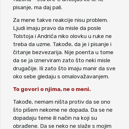
pisanje, ma daj pali.
Za mene takve reakcije nisu problem.
Ljudi imaju pravo da misle da posle
Tolstoja i Andrića niko olovku u ruke ne
treba da uzme. Takođe, da je i pisanje i
čitanje bezvezarija. Nije poenta u tome
da se ja iznerviram zato što neki misle
drugačije. Ili zato što imaju manir da sve
oko sebe gledaju s omalovažavanjem.
To govori o njima, ne o meni.
Takođe, nemam ništa protiv da se ono
što pišem nekome ne dopada. Da se ne
dopadaju teme ili način na koji su
obrađene. Da se neko ne slaže s mojim