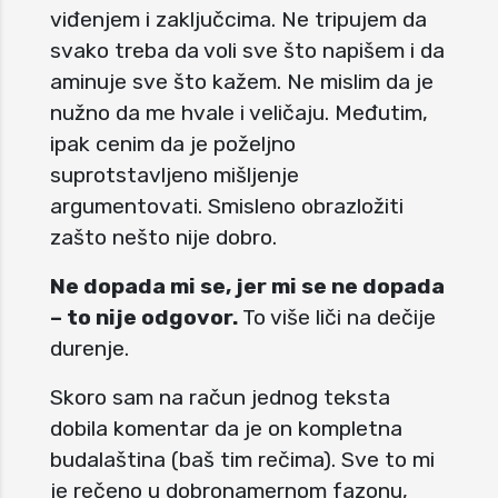
viđenjem i zaključcima. Ne tripujem da
svako treba da voli sve što napišem i da
aminuje sve što kažem. Ne mislim da je
nužno da me hvale i veličaju. Međutim,
ipak cenim da je poželjno
suprotstavljeno mišljenje
argumentovati. Smisleno obrazložiti
zašto nešto nije dobro.
Ne dopada mi se, jer mi se ne dopada
– to nije odgovor.
To više liči na dečije
durenje.
Skoro sam na račun jednog teksta
dobila komentar da je on kompletna
budalaština (baš tim rečima). Sve to mi
je rečeno u dobronamernom fazonu,