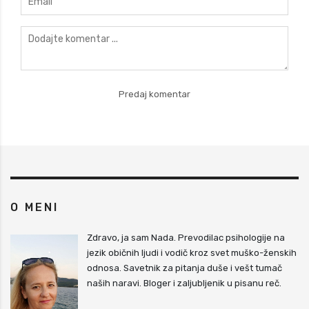
O MENI
Zdravo, ja sam Nada. Prevodilac psihologije na
jezik običnih ljudi i vodič kroz svet muško-ženskih
odnosa. Savetnik za pitanja duše i vešt tumač
naših naravi. Bloger i zaljubljenik u pisanu reč.