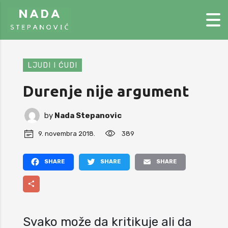
LJUDI I ĆUDI
Durenje nije argument
by
Nada Stepanovic
9. novembra 2018.
389
Facebook
Twitter
Email
Share
Svako može da kritikuje ali da