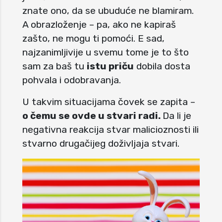
znate ono, da se ubuduće ne blamiram.
A obrazloženje – pa, ako ne kapiraš
zašto, ne mogu ti pomoći. E sad,
najzanimljivije u svemu tome je to što
sam za baš tu
istu priču
dobila dosta
pohvala i odobravanja.
U takvim situacijama čovek se zapita –
o čemu se ovde u stvari radi.
Da li je
negativna reakcija stvar malicioznosti ili
stvarno drugačijeg doživljaja stvari.