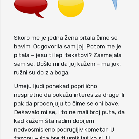
Skoro me je jedna žena pitala čime se
bavim. Odgovorila sam joj. Potom me je
pitala – jesu ti lepi tekstovi? Zasmejala
sam se. Došlo mi da joj kažem – ma jok,
ružni su do zla boga.
Umeju ljudi ponekad poprilično
nespretno da pokažu interes za druge ili
pak da procenjuju to čime se oni bave.
Dešavalo mi se, i to ne mali broj puta, da
kad kažem šta radim dobijem
nedvosmisleno podrugljiv kometar. U
fazonu – šta bre ti umišljaš ko si. Ili,