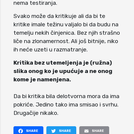
nema testiranja.
Svako može da kritikuje ali da bi te
kritike imale težinu valjalo bi da budu na
temelju nekih činjenica. Bez njih strašno
liče na zlonamernost. Ali još bitnije, niko
ih neće uzeti u razmatranje.
Kritika bez utemeljenja je (ružna)
slika onog ko je upućuje a ne onog
kome je namenjena.
Da bi kritika bila delotvorna mora da ima
pokriće. Jedino tako ima smisao i svrhu.
Drugačije nikako.