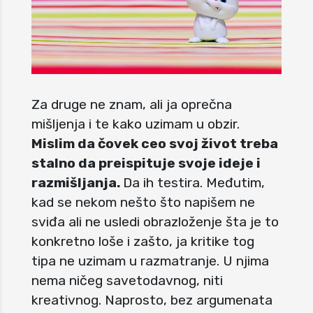
Za druge ne znam, ali ja oprečna
mišljenja i te kako uzimam u obzir.
Mislim da čovek ceo svoj život treba
stalno da preispituje svoje ideje i
razmišljanja.
Da ih testira. Međutim,
kad se nekom nešto što napišem ne
sviđa ali ne usledi obrazloženje šta je to
konkretno loše i zašto, ja kritike tog
tipa ne uzimam u razmatranje. U njima
nema ničeg savetodavnog, niti
kreativnog. Naprosto, bez argumenata