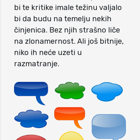
bi te kritike imale težinu valjalo
bi da budu na temelju nekih
činjenica. Bez njih strašno liče
na zlonamernost. Ali još bitnije,
niko ih neće uzeti u
razmatranje.